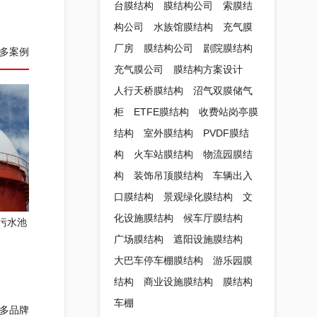
台膜结构
膜结构公司
索膜结
构公司
水族馆膜结构
充气膜
厂房
膜结构公司
剧院膜结构
多案例
充气膜公司
膜结构方案设计
人行天桥膜结构
沼气双膜储气
柜
ETFE膜结构
收费站岗亭膜
结构
室外膜结构
PVDF膜结
构
火车站膜结构
物流园膜结
构
装饰吊顶膜结构
车辆出入
口膜结构
景观绿化膜结构
文
化设施膜结构
候车厅膜结构
污水池
广场膜结构
遮阳设施膜结构
大巴车停车棚膜结构
游乐园膜
结构
商业设施膜结构
膜结构
车棚
多品牌