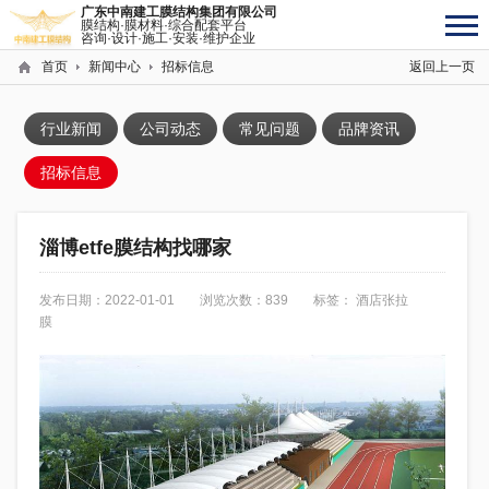
广东中南建工膜结构集团有限公司
膜结构·膜材料·综合配套平台
咨询·设计·施工·安装·维护企业
首页
新闻中心
招标信息
返回上一页
行业新闻
公司动态
常见问题
品牌资讯
招标信息
淄博etfe膜结构找哪家
发布日期：2022-01-01
浏览次数：839
标签：
酒店张拉
膜