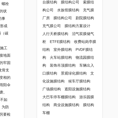
台膜结构
膜结构公司
索膜结
。螺栓
构公司
水族馆膜结构
充气膜
的状
厂房
膜结构公司
剧院膜结构
的事
掉形成
充气膜公司
膜结构方案设计
料（碳
人行天桥膜结构
沼气双膜储气
柜
ETFE膜结构
收费站岗亭膜
施工
结构
室外膜结构
PVDF膜结
接地面
构
火车站膜结构
物流园膜结
的牢固
构
装饰吊顶膜结构
车辆出入
龙骨支
口膜结构
景观绿化膜结构
文
变相的
化设施膜结构
候车厅膜结构
雨阳伞
广场膜结构
遮阳设施膜结构
袭。
大巴车停车棚膜结构
游乐园膜
不如
结构
商业设施膜结构
膜结构
，为防
车棚
另要检