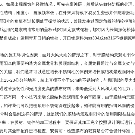
6、如果出现腐蚀的轻微情况，可先去腐蚀层，然后从头做好防腐的处理
性结构，刚度小，自振频率低，在外来风荷载下易发生变形并伴随着振动
雨阳伞的角板有过长期处于振动的状态，曾经发生过固定角板的销栓掉落
常运用的是索构造常用的盖板+螺钉固定款式销栓，螺钉因为长期振荡松
板处）运用带开口销的销栓，开口销原料为ss304或ss316不锈钢原
地的施工环境性因素，面对大风大雨的情形之下，对于
膜结构
景观雨阳伞
雨阳伞的重要构造为金属龙骨和膜顶部结构，金属龙骨通过与金属支架与
的关键，我们通常可以通过增长不锈钢柱的体例来增长
膜结构
景观雨阳伞
上15-20公分的地基，装上直径不小于5cm的不锈钢管，与棚顶部的受力
通过替换韧性和光洁度更高的膜布材料，来降低受到大风和大雨的阻力，
们还有同一个小技巧来增长
膜结构
景观雨阳伞的牢固度，由于
膜结构
景观
，如许我们可以把棚顶用不锈钢管连接起来，如许能有用的抵御风雨的侵
伞时会遇到这样的情形，就是我们的
膜结构
景观雨阳伞的使用期限往往会
格率：在膜材、钢件的加工过程中，要保证其加工完全按照设计图纸进行
要对其全部配件进行检查。安装前：检查膜布的裁剪是否符合设计标准，