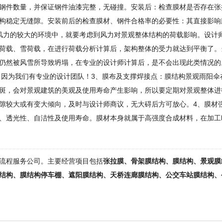
钢件数量，并保证钢件油漆完整，无碰撞。安装后：检查膜材是否存在张
构稳定无缝隙。安装前后的检查膜材、钢件合格率的必要性：其直接影响
风力的较大的环境中，就要考虑到风力对景观整体结构的荷载影响。设计
荷载、雪荷载，在进行荷载分析计算后，架构整体的受力就达到平衡了。
仍然被风雪所导致坍塌，在专业的设计师计算后，是不会出现此类情况的
，因为我们有专业的设计团队！3、膜布及支撑焊接点：
膜结构
景观雨阳伞
斑，会对景观建筑的美观及使用寿命产生影响，所以要定期对景观整体进
隙较大或有变大倾向，及时与设计师商议，无大碍后方可放心。4、膜材
、透光性、自洁性及使用寿命。膜材本身就属于高强度合成材料，在加工
流程服务公司。主要经营项目包括
张拉膜、骨架膜结构、膜结构、景观膜
结构、膜结构停车棚、遮阳膜结构、天桥连廊膜结构、公交车站膜结构、