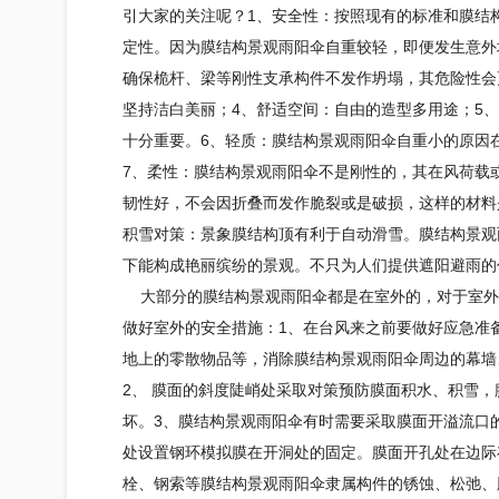
引大家的关注呢？1、安全性：按照现有的标准和
膜结
定性。因为
膜结构
景观雨阳伞自重较轻，即便发生意外
确保桅杆、梁等刚性支承构件不发作坍塌，其危险性会
坚持洁白美丽；4、舒适空间：自由的造型多用途；5
十分重要。6、轻质：
膜结构
景观雨阳伞自重小的原因
7、柔性：
膜结构
景观雨阳伞不是刚性的，其在风荷载
韧性好，不会因折叠而发作脆裂或是破损，这样的材料
积雪对策：景象
膜结构
顶有利于自动滑雪。
膜结构
景观
下能构成艳丽缤纷的景观。不只为人们提供遮阳避雨的
大部分的
膜结构
景观雨阳伞都是在室外的，对于室外
做好室外的安全措施：1、在台风来之前要做好应急准
地上的零散物品等，消除
膜结构
景观雨阳伞周边的幕墙
2、 膜面的斜度陡峭处采取对策预防膜面积水、积雪，
坏。3、
膜结构
景观雨阳伞有时需要采取膜面开溢流口
处设置钢环模拟膜在开洞处的固定。膜面开孔处在边际
栓、钢索等
膜结构
景观雨阳伞隶属构件的锈蚀、松弛、