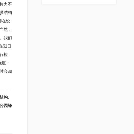
拉力不
膜结构
师在设
当然，
。我们
在烈日
行检
强度：
时会加
结构、
公园绿