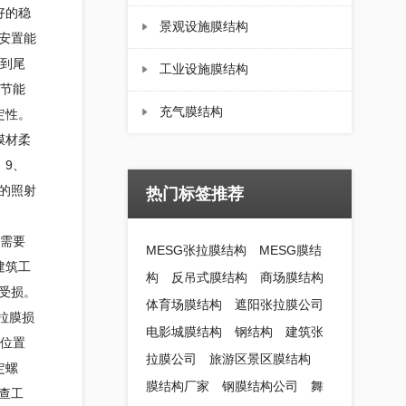
好的稳
景观设施膜结构
安置能
头到尾
工业设施膜结构
节能
充气膜结构
定性。
膜材柔
；9、
的照射
热门标签推荐
需要
MESG张拉膜结构
MESG膜结
建筑工
构
反吊式膜结构
商场膜结构
受损。
体育场膜结构
遮阳张拉膜公司
拉膜损
电影城膜结构
钢结构
建筑张
的位置
拉膜公司
旅游区景区膜结构
定螺
膜结构厂家
钢膜结构公司
舞
查工