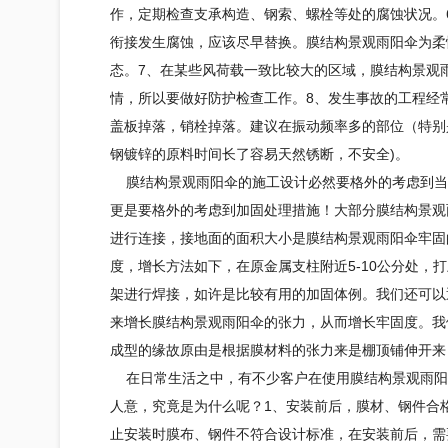
作，定期检查支承构造、钢索、螺栓等处的腐蚀状况。
衔接发生腐蚀，应该尽早替换。
膜结构
景观雨阳伞为柔
态。7、在某些风荷载一致比较大的区域，
膜结构
景观
情，所以要做好防护检查工作。8、发生事故的工程经
盖板掉落，销栓掉落。建议在振动频率多的部位（特别是角
钢镀锌的原料时间长了容易天然锈断，不安全)。
膜结构
景观雨阳伞的施工设计必然要格外的考虑到当
更是要格外的考虑到加固处理措施！大部分
膜结构
景观
进行连接，接地面的面积大小是
膜结构
景观雨阳伞牢固
度，增长方法如下，在原金属支柱附近5-10公分处，打
架进行焊接，如许是比较有用的加固体例。我们还可以
来增长
膜结构
景观雨阳伞的张力，从而增长牢固度。我
成型的缘故原由是根据膜材料的张力来是棚顶铺伸开来
在日常生活之中，有不少客户在使用
膜结构
景观雨阳
人意，究竟是为什么呢？1、安装前后，膜材、钢件合
止安装时膜布、钢件不符合设计标准，在安装前后，需