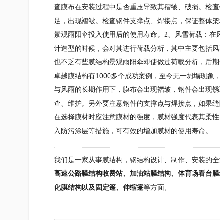
查膜布在安装过程中是否重压导致其褶皱、破损。检查
足，出现褶皱。检查钢件支撑点、焊接点，保证整体架
景观雨阳伞投入使用后的使用寿命。2、风雪荷载：在
计造型的时候，会对其进行荷载分析，其中主要包括风
也不乏有些
膜结构
景观雨阳伞即使做过荷载分析，后期
卓越
膜结构
有1000多个成功案例，至今无一坍塌现象
与风雨的长期作用下，膜布会出现褶皱，钢件会出现锈
查、维护。另外要注意钢件的支撑点与焊接点，如果缝
在选择膜材时应注意膜材的强度，膜材强度代表其柔性
入防污涂层等措施，可有效的增加膜材的使用寿命。
我们是一家从事膜结构，
钢结构
设计、制作、安装的全
高速公路膜结构收费站、加油站膜结构、体育场看台膜
化膜结构以及固定篷、伸缩篷
等方面。