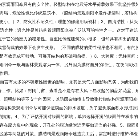
构
景观雨阳伞具有的安全性。轻型结构在地震等水平荷载效果下能坚持很
坍塌，危险性也比传统建筑小。（
膜结构
景观雨阳伞发作撕裂时，若结构
更小。）2、防火性和耐久性：理想的修建用膜资料；3、自清洁性：从
、透光性：透光性是
膜结构
景观雨阳伞被广泛认可的特性之一。这对于建筑
在于它的预应力的稳定性。自重比传统建筑的小很多，但却具有杰出的稳
或雪荷载的效果下会发生变形。（不同的膜材的柔性程序也不相同，有的
是有效完成可移动、可展开结构的基础和前提。）8、大跨度：无柱空间
雨阳伞一般与园林景观溶为一体。另外因为膜材自身的特性，在夜间彩灯
作用。
而言有太多的不确定性因素的影响，尤其是天气方面影响恶劣，为此我们
备工作。比如：封闭门窗、查看是不是存在大风下易吹起的物品如花盆、
、照明结构等不安全的因素，以防因杂物撞击导致张拉
膜结构
景观雨阳伞
膜结构
景观雨阳伞尽可能保证膜面的排水坡度，为了避免膜面积水形成张
的措施。4、为了评估开洞对膜面的影响，单独选择开洞的膜面并在积水
存在应力集中的现象，开孔处的膜边缘附近需要做适当的补强。5、膜固
脱落等问题的对策。
膜结构
景观雨阳伞建造完工后，需定时进行维护和检