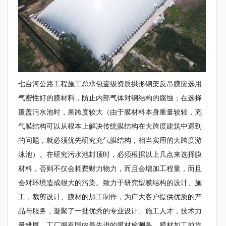
七台河公路工程施工总承包壹级资质拱形钢架反吊膜应选用
气密性好的膜材料，防止内部气体对钢结构的腐蚀；在选择
覆盖污水池时，果跨度较大（由于膜材料本身重量较轻，充
气
膜结构
可以从根本上解决传统
膜结构
在大跨度建筑中遇到
的问题，就必须优先研究充气
膜结构
，相当实用的大跨度游
泳池）。在研究污水池封顶时，必须根据以上几点来选择膜
材料，否则不仅会耗费财力物力，而且会增加工程量，而且
会对环境造成很大的污染。致力于研究型
膜结构
的设计、施
工，裁剪设计、膜材的加工制作，为广大客户提供优质的产
品与服务，凝聚了一批优秀的专业设计、施工人才，技术力
量雄厚。工厂拥有国内最先进的膜材检测备，膜材加工前均