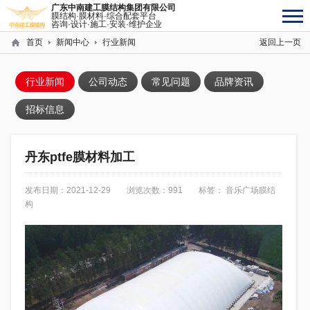
广东中南建工膜结构集团有限公司
膜结构·膜材料·综合配套平台
咨询·设计·施工·安装·维护企业
首页
新闻中心
行业新闻
返回上一页
行业新闻
公司动态
常见问题
品牌资讯
招标信息
丹东ptfe膜材料加工
发布日期：2021-12-29
浏览次数：991
标签：
音乐广场膜结
构